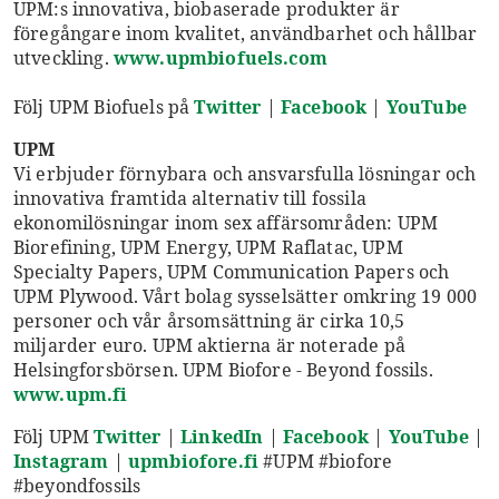
UPM:s innovativa, biobaserade produkter är
föregångare inom kvalitet, användbarhet och hållbar
utveckling.
www.upmbiofuels.com
Följ UPM Biofuels på
Twitter
|
Facebook
|
YouTube
UPM
Vi erbjuder förnybara och ansvarsfulla lösningar och
innovativa framtida alternativ till fossila
ekonomilösningar inom sex affärsområden: UPM
Biorefining, UPM Energy, UPM Raflatac, UPM
Specialty Papers, UPM Communication Papers och
UPM Plywood. Vårt bolag sysselsätter omkring 19 000
personer och vår årsomsättning är cirka 10,5
miljarder euro. UPM aktierna är noterade på
Helsingforsbörsen. UPM Biofore - Beyond fossils.
www.upm.fi
Följ UPM
Twitter
|
LinkedIn
|
Facebook
|
YouTube
|
Instagram
|
upmbiofore.fi
#UPM #biofore
#beyondfossils