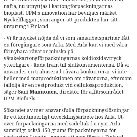
nafta, nu utnyttjas i kartongförpackningarnas
bioplast. UPM:s innovation har beviljats märket
Nyckelflaggan, som anger att produkten har sitt
ursprung i Finland.
- Vi är mycket nöjda då vi som samarbetspartner fått
en föregångare som Arla. Med Arla kan vi med våra
förnybara råvaror minska på
vätskekartongförpackningarnas koldioxidavtryck
ytterligare - ända fram till slutkonsumenterna. Då vi
använder en träbaserad råvara konkurrerar vi inte
heller med matproduktionen om råvarorna, eftersom
tallolja är en restprodukt vid cellulosaproduktion,
säger
Sari Mannonen
, direktör för affärsområdet
UPM Biofuels.
Sökandet av mer ansvarsfulla förpackningslösningar
är ett kontinuerligt utvecklingsarbete hos Arla. Ut­­
över förpackningarna med sadeltak förnyar Arla
samtidigt också 150 grams förpackningarna för