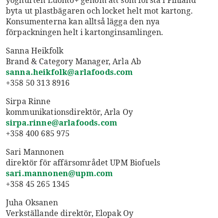
yoghurten Luonto+ genom att som första i Finland
byta ut plastbägaren och locket helt mot kartong.
Konsumenterna kan alltså lägga den nya
förpackningen helt i kartonginsamlingen.
Sanna Heikfolk
Brand & Category Manager, Arla Ab
sanna.heikfolk@arlafoods.com
+358 50 313 8916
Sirpa Rinne
kommunikationsdirektör, Arla Oy
sirpa.rinne@arlafoods.com
+358 400 685 975
Sari Mannonen
direktör för affärsområdet UPM Biofuels
sari.mannonen@upm.com
+358 45 265 1345
Juha Oksanen
Verkställande direktör, Elopak Oy