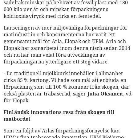
sadeltak minskar på behovet av fossil plast med 180
000 kilo per år och minskar förpackningens
koldioxidavtryck med cirka en femtedel.
Lanseringen av mer miljövänliga förpackningar för
matindustrin och konsumenterna har varit ett
gemensamt mål för Arla, Elopak och UPM. Arla och
Elopak har samarbetat inom denna nisch sedan 2014
och nu har man velat föra utvecklingen av
förpackningarna ytterligare ett steg vidare.
- En traditionell mjölkburk innehåller i allmänhet
cirka 85 % kartong. Vi hade som mål att erbjuda en
förpackning som till 100 % kommer från skogen, där
också plasten är träbaserad, säger
Juha Oksanen
, vd
för Elopak.
Finländsk innovations resa från skogen till
matbordet
Som en följd av Arlas förpackningsförnyelse kan
UPM:s fina träbaserade innovation, UPM BioVerno-