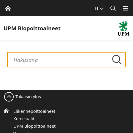
FI
UPM
Biopolttoaineet
Takaisin ylös
Liikennepolttoaineet
Kemikaalit
UPM Biopolttoaineet