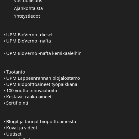
Vastuullisuus
Ajankohtaista
Yhteystiedot
UPM BioVerno -diesel
UPM BioVerno -nafta
UPM BioVerno -nafta kemikaaleihin
Tuotanto
UPM Lappeenrannan biojalostamo
UPM Biopolttoaineet työpaikkana
100 vuotta innovaatioita
Kestävät raaka-aineet
Sertifiointi
Blogit ja tarinat biopolttoaineista
Kuvat ja videot
Uutiset