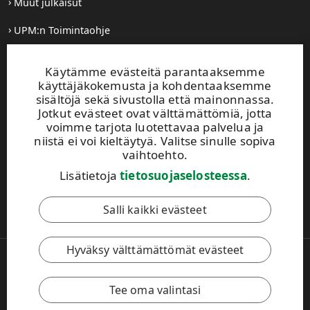
Muut julkaisut
UPM:n Toimintaohje
Käytämme evästeitä parantaaksemme
UPM Biopolttoaineet
käyttäjäkokemusta ja kohdentaaksemme
Alvar Aallon katu 1
sisältöjä sekä sivustolla että mainonnassa.
PL 380
Jotkut evästeet ovat välttämättömiä, jotta
00100 Helsinki
voimme tarjota luotettavaa palvelua ja
Puh. 02041 5111
niistä ei voi kieltäytyä. Valitse sinulle sopiva
Faksi 02041 5110
vaihtoehto.
biofuels@upm.com
Lisätietoja
tietosuojaselosteessa
.
Tämä sivusto on suojattu reCAPTCHA-palvelun avulla.
Salli kaikki evästeet
Tietosuoja
ja
käyttöehdot
.
Hyväksy välttämättömät evästeet
Copyright © 2026 UPM
UPM.FI
Käyttöehdot
Tee oma valintasi
Tietosuojakäytäntö